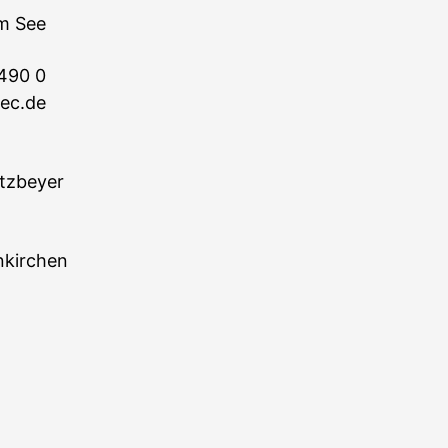
m See
 490 0
tec.de
ötzbeyer
nkirchen