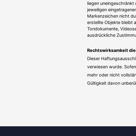
liegen unein­ge­schränkt
jeweiligen einge­tragen
Marken­zeichen nicht dur
erstellte Objekte bleibt 
Tondo­kumente, Video­se
ausdrückliche Zustimmu
Rechts­wirk­samkeit di
Dieser Haftungs­aus­schl
verwiesen wurde. Sofern 
mehr oder nicht vollstän
Gültigkeit davon unberü