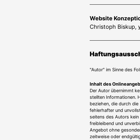
Website Konzeptio
Christoph Biskup,
Haftungs­aus­sc
"Autor" im Sinne des Fo
Inhalt des Online­an­ge
Der Autor übernimmt keine
stellten Infor­ma­tionen
beziehen, die durch die
fehler­hafter und unvoll
seitens des Autors kein
freibleibend und unver­b
Angebot ohne gesonderte
zeitweise oder endgültig 