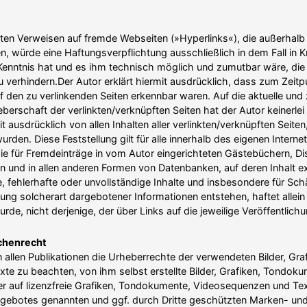
ekten Verweisen auf fremde Webseiten (»Hyperlinks«), die außerhalb 
n, würde eine Haftungs­ver­pflichtung ausschließlich in dem Fall in K
Kenntnis hat und es ihm technisch möglich und zumutbar wäre, die
zu verhindern.Der Autor erklärt hiermit ausdrücklich, dass zum Zeit
auf den zu verlin­kenden Seiten erkennbar waren. Auf die aktuelle und
eber­schaft der verlinkten/​verknüpften Seiten hat der Autor keinerlei
it ausdrücklich von allen Inhalten aller verlinkten/​verknüpften Seite
rden. Diese Feststellung gilt für alle innerhalb des eigenen Inter­n
 für Fremd­einträge in vom Autor einge­richteten Gäste­büchern, Dis
ten und in allen anderen Formen von Daten­banken, auf deren Inhalt ex
le, fehlerhafte oder unvoll­ständige Inhalte und insbe­sondere für Sc
ng solcherart darge­botener Infor­ma­tionen entstehen, haftet allein 
de, nicht derjenige, der über Links auf die jeweilige Veröf­fent­lichu
chenrecht
in allen Publi­ka­tionen die Urheber­rechte der verwendeten Bilder, Gr
xte zu beachten, von ihm selbst erstellte Bilder, Grafiken, Tondo­k
 auf lizenzfreie Grafiken, Tondo­kumente, Video­se­quenzen und Text
­an­gebotes genannten und ggf. durch Dritte geschützten Marken- un