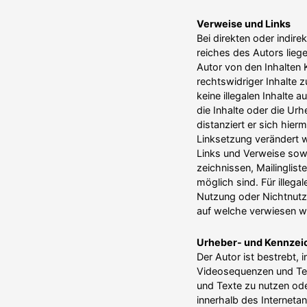
Verweise und Links
Bei direkten oder indir
reiches des Autors liege
Autor von den Inhalten 
rechts­widriger Inhalte 
keine illegalen Inhalte 
die Inhalte oder die Urh
distanziert er sich hierm
Linksetzung verändert wu
Links und Verweise sowie
zeich­nissen, Mailing­lis
möglich sind. Für illega
Nutzung oder Nicht­nutzu
auf welche verwiesen wur
Urheber- und Kennzei­
Der Autor ist bestrebt, 
Video­se­quenzen und Te
und Texte zu nutzen oder
innerhalb des Inter­net