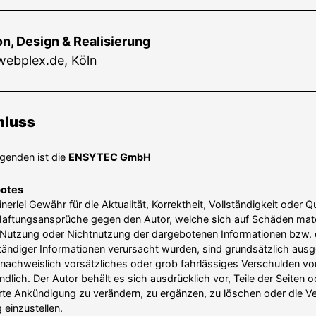
n, Design & Realisierung
webplex.de, Köln
hluss
lgenden ist die
ENSYTEC GmbH
botes
rlei Gewähr für die Aktualität, Korrektheit, Vollstän­digkeit oder Qua
. Haftungsan­sprüche gegen den Autor, welche sich auf Schäden materi
 Nutzung oder Nicht­nutzung der darge­botenen Infor­ma­tionen bzw.
­ständiger Infor­ma­tionen verursacht wurden, sind grund­sätzlich aus
 nachweislich vorsätz­liches oder grob fahrlässiges Verschulden vor
indlich. Der Autor behält es sich ausdrücklich vor, Teile der Seiten
 Ankün­digung zu verändern, zu ergänzen, zu löschen oder die Verö
einzu­stellen.