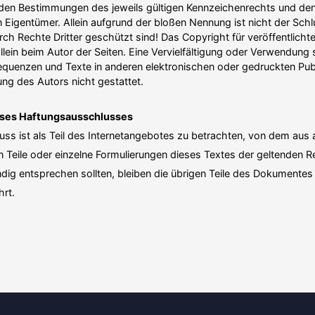
 den Bestim­mungen des jeweils gültigen Kennzei­chen­rechts und den
en Eigentümer. Allein aufgrund der bloßen Nennung ist nicht der Sch
ch Rechte Dritter geschützt sind! Das Copyright für veröf­fent­licht
allein beim Autor der Seiten. Eine Verviel­fäl­tigung oder Verwendung
­quenzen und Texte in anderen elektro­nischen oder gedruckten Publi
ng des Autors nicht gestattet.
eses Haftungs­aus­schlusses
uss ist als Teil des Inter­net­an­gebotes zu betrachten, von dem aus 
Teile oder einzelne Formu­lie­rungen dieses Textes der geltenden Re
dig entsprechen sollten, bleiben die übrigen Teile des Dokumentes i
hrt.