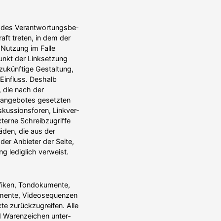
des Verant­wor­tungs­be­
raft treten, in dem der
 Nutzung im Falle
punkt der Linksetzung
 zukünftige Gestaltung,
 Einfluss. Deshalb
n, die nach der
et­angebotes gesetzten
kus­si­onsforen, Linkver­
terne Schreib­zu­griffe
häden, die aus der
der Anbieter der Seite,
ng lediglich verweist.
afiken, Tondo­kumente,
umente, Video­se­quenzen
e zurück­zu­greifen. Alle
d Waren­zeichen unter­